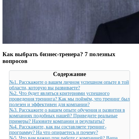
Как выбрать бизнес-тренера? 7 полезных
вопросов
Содержание
№1. Расскажите о вашем личном успешном опыте в той
области, которую вы развиваете?
№2. Что будет являться критериями успешного
проведения тренинга? Как мы поймём, что тренинг был
полезен и эффективен для компании?
№3. Расскажите о вашем опыте обучения и развития в
компаниях подобных нашей? Приведите реальные
примеры? Назовите компании и результаты?
№4. Расскажите, как вы составляете тренинг-
программу? На что опираетесь и почему?
№5. Что вам важно при работе с компанией? Ваша