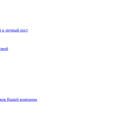
й и личный рост
ловий
иков Вашей компании