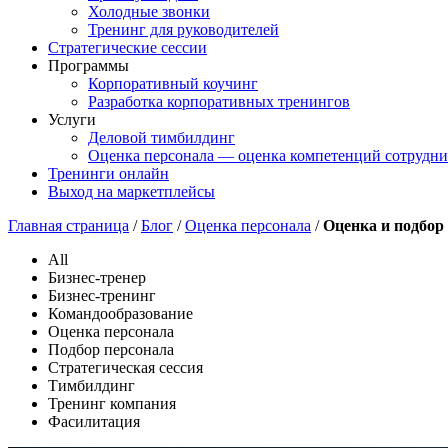
Холодные звонки
Тренинг для руководителей
Стратегические сессии
Программы
Корпоративный коучинг
Разработка корпоративных тренингов
Услуги
Деловой тимбилдинг
Оценка персонала — оценка компетенций сотрудн
Тренинги онлайн
Выход на маркетплейсы
Главная страница
/
Блог
/
Оценка персонала
/
Оценка и подбор
All
Бизнес-тренер
Бизнес-тренинг
Командообразование
Оценка персонала
Подбор персонала
Стратегическая сессия
Тимбилдинг
Тренинг компания
Фасилитация