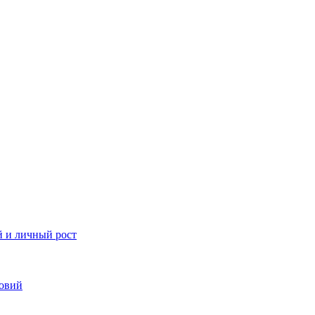
й и личный рост
ловий