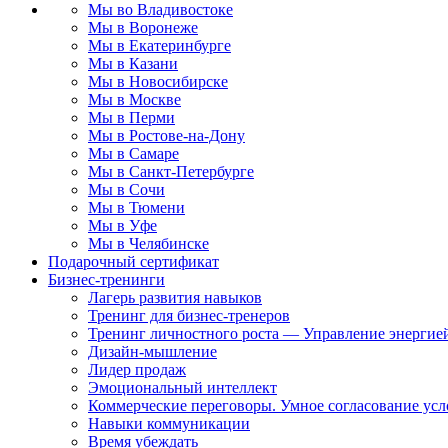
Мы во Владивостоке
Мы в Воронеже
Мы в Екатеринбурге
Мы в Казани
Мы в Новосибирске
Мы в Москве
Мы в Перми
Мы в Ростове-на-Дону
Мы в Самаре
Мы в Санкт-Петербурге
Мы в Сочи
Мы в Тюмени
Мы в Уфе
Мы в Челябинске
Подарочный сертификат
Бизнес-тренинги
Лагерь развития навыков
Тренинг для бизнес-тренеров
Тренинг личностного роста — Управление энергие
Дизайн-мышление
Лидер продаж
Эмоциональный интеллект
Коммерческие переговоры. Умное согласование ус
Навыки коммуникации
Время убеждать