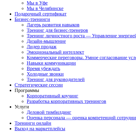
Мы в Уфе
Мы в Челябинске
Подарочный сертификат
Бизнес-тренинги
Лагерь развития навыков
Тренинг для бизнес-тренеров
Тренинг личностного роста — Управление энергие
Дизайн-мышление
Лидер продаж
Эмоциональный интеллект
Коммерческие переговоры. Умное согласование ус
Навыки коммуникации
Время убеждать
Холодные звонки
Тренинг для руководителей
Стратегические сессии
Программы
Корпоративный коучинг
Разработка корпоративных тренингов
Услуги
Деловой тимбилдинг
Оценка персонала — оценка компетенций сотрудн
Тренинги онлайн
Выход на маркетплейсы